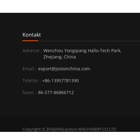
Kontakt
Adresse :
Wenzhou Yongqiang Hallo-Tech Park,
Zhejiang, China
Email :
export@jostonchina.com
Telefon :
+86-13957781390
faxen :
86-577-86866712
Copyright © ZHEJIANG Joston MACHINERY CO.LTD