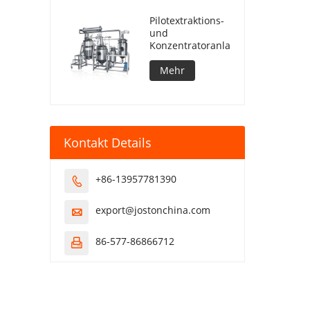
Pilotextraktions-
und
Konzentratoranlage
Mehr
Kontakt Details
+86-13957781390

export@jostonchina.com

86-577-86866712
