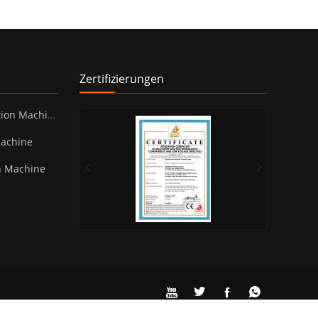
Zertifizierungen
ion Machine
Machine
n Machine



