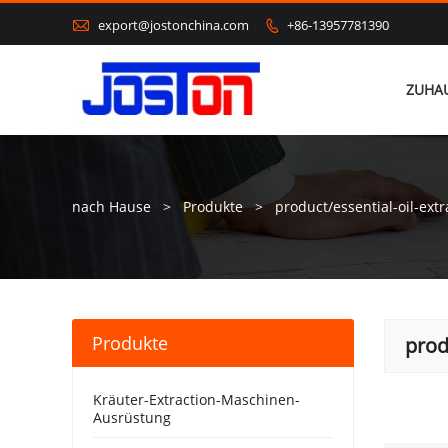

export@jostonchina.com
+86-13957781390

ZUHA
nach Hause
>
Produkte
>
product/essential-oil-ext
Produkte
prod
Kräuter-Extraction-Maschinen-
Ausrüstung