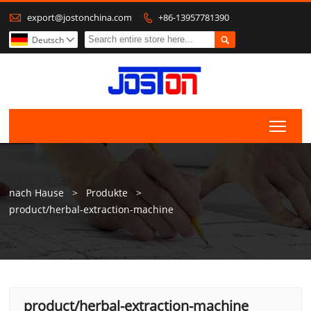

export@jostonchina.com
+86-13957781390


Deutsch

Togg
nach Hause
>
Produkte
>
product/herbal-extraction-machine
product/herbal-extraction-machine