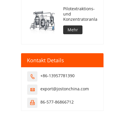
Pilotextraktions-
und
Konzentratoranlage
Mehr
Kontakt Details
+86-13957781390

export@jostonchina.com

86-577-86866712
