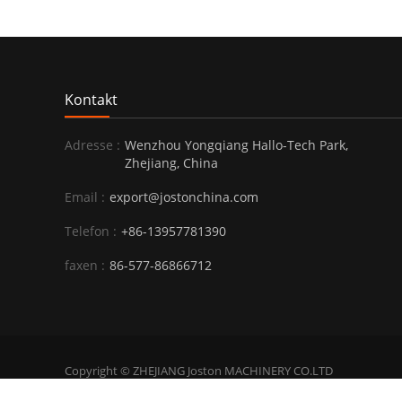
Kontakt
Adresse :
Wenzhou Yongqiang Hallo-Tech Park,
Zhejiang, China
Email :
export@jostonchina.com
Telefon :
+86-13957781390
faxen :
86-577-86866712
Copyright © ZHEJIANG Joston MACHINERY CO.LTD