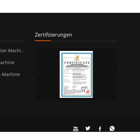
Zertifizierungen
ion Machine
Machine
n Machine



