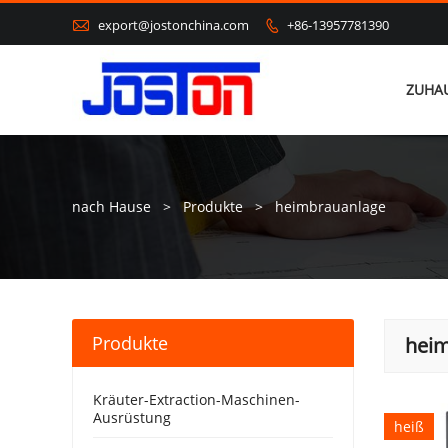

export@jostonchina.com
+86-13957781390

ZUHA
nach Hause
>
Produkte
>
heimbrauanlage
Produkte
hei
Kräuter-Extraction-Maschinen-
Ausrüstung
heiß